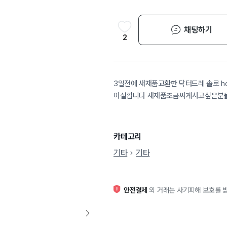
채팅하기
2
3일전에 새재품교환한 닥터드레 솔로 
아실껍니다 새재품조금싸게사고싶은분들
카테고리
기타
기타
안전결제
외 거래는 사기피해 보호를 받