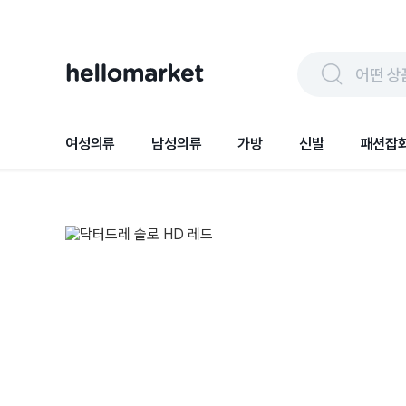
어떤 상
여성의류
남성의류
가방
신발
패션잡