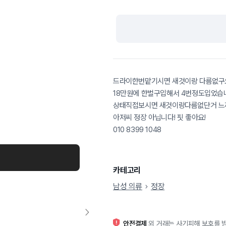
드라이한번맡기시면 새것이랑 다름없구
18만원에 한벌구입해서 4번정도입었습
상태직접보시면 새것이랑다름없단거 느
아저씨 정장 아닙니다! 핏 좋아요!
010 8399 1048
카테고리
남성 의류
정장
안전결제
외 거래는 사기피해 보호를 받