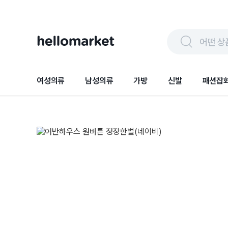
어떤 상
여성의류
남성의류
가방
신발
패션잡