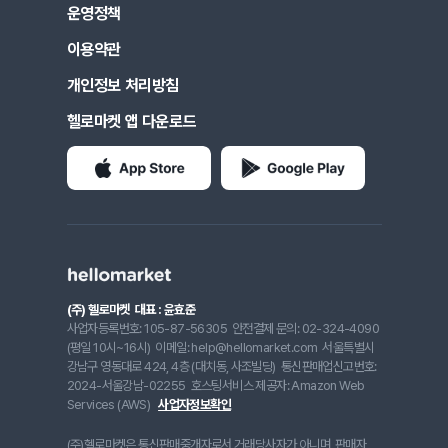
운영정책
이용약관
개인정보 처리방침
헬로마켓 앱 다운로드
(주) 헬로마켓
대표 : 윤효준
사업자등록번호: 105-87-56305
안전결제 문의: 02-324-4090
(평일 10시~16시)
이메일: help@hellomarket.com
서울특별시
강남구 영동대로 424, 4층 (대치동, 사조빌딩)
통신판매업신고번호:
2024-서울강남-02255
호스팅서비스 제공자: Amazon Web
Services (AWS)
사업자정보확인
(주)헬로마켓은 통신판매중개자로서 거래당사자가 아니며, 판매자