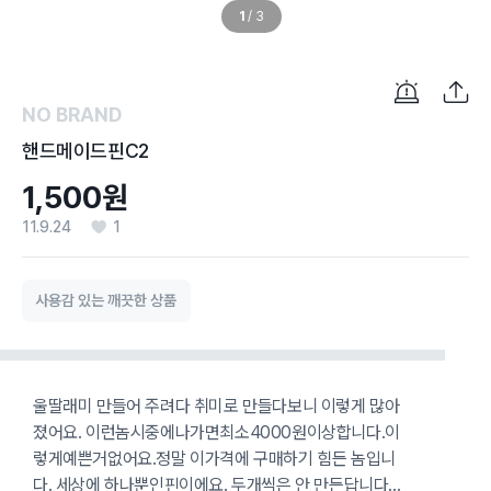
1
/
3
NO BRAND
핸드메이드핀C2
1,500원
11.9.24
1
사용감 있는 깨끗한 상품
울딸래미 만들어 주려다 취미로 만들다보니 이렇게 많아
졌어요. 이런놈시중에나가면최소4000원이상합니다.이
렇게예쁜거없어요.정말 이가격에 구매하기 힘든 놈입니
다. 세상에 하나뿐인핀이에요. 두개씩은 안 만든답니다...