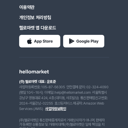
이용약관
개인정보 처리방침
헬로마켓 앱 다운로드
(주) 헬로마켓
대표 : 윤효준
사업자등록번호: 105-87-56305
안전결제 문의: 02-324-4090
(평일 10시~16시)
이메일: help@hellomarket.com
서울특별시
강남구 영동대로 424, 4층 (대치동, 사조빌딩)
통신판매업신고번호:
2024-서울강남-02255
호스팅서비스 제공자: Amazon Web
Services (AWS)
사업자정보확인
(주)헬로마켓은 통신판매중개자로서 거래당사자가 아니며, 판매자
가 등록한 상품정보 및 거래에 대해 (주)헬로마켓은 일체 책임을 지