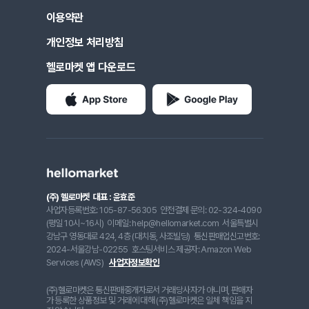
이용약관
개인정보 처리방침
헬로마켓 앱 다운로드
(주) 헬로마켓
대표 : 윤효준
사업자등록번호: 105-87-56305
안전결제 문의: 02-324-4090
(평일 10시~16시)
이메일: help@hellomarket.com
서울특별시
강남구 영동대로 424, 4층 (대치동, 사조빌딩)
통신판매업신고번호:
2024-서울강남-02255
호스팅서비스 제공자: Amazon Web
Services (AWS)
사업자정보확인
(주)헬로마켓은 통신판매중개자로서 거래당사자가 아니며, 판매자
가 등록한 상품정보 및 거래에 대해 (주)헬로마켓은 일체 책임을 지