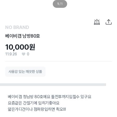
1
/
1
NO BRAND
베이비갭 남방80호
10,000원
11.9.26
0
사용감 있는 깨끗한 상품
베이비갭 청남방 80호에요 돌전후까지입힐수 있구요
요즘같은 간절기에 입히기좋아요
얇은가디건이나 점퍼랑입히면 쵝오!!!