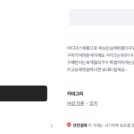
아디다스제품으로 색상은실버퍼플이구
구하기어려운색이에요 사이즈는95이구
구매한지는육개월되가구 특별히하자는
리고상세컷원하시면 보내드릴게요~
카테고리
여성 의류
조끼
안전결제
외 거래는 사기피해 보호를 받