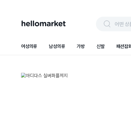
어떤 상
여성의류
남성의류
가방
신발
패션잡