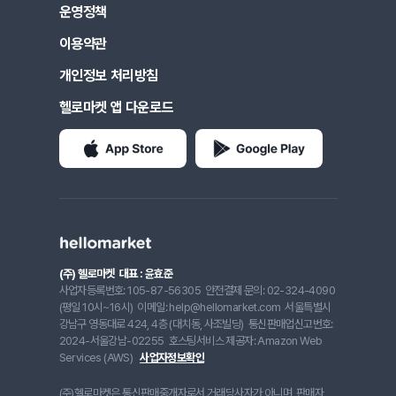
운영정책
이용약관
개인정보 처리방침
헬로마켓 앱 다운로드
(주) 헬로마켓
대표 : 윤효준
사업자등록번호: 105-87-56305
안전결제 문의: 02-324-4090
(평일 10시~16시)
이메일: help@hellomarket.com
서울특별시
강남구 영동대로 424, 4층 (대치동, 사조빌딩)
통신판매업신고번호:
2024-서울강남-02255
호스팅서비스 제공자: Amazon Web
Services (AWS)
사업자정보확인
(주)헬로마켓은 통신판매중개자로서 거래당사자가 아니며, 판매자