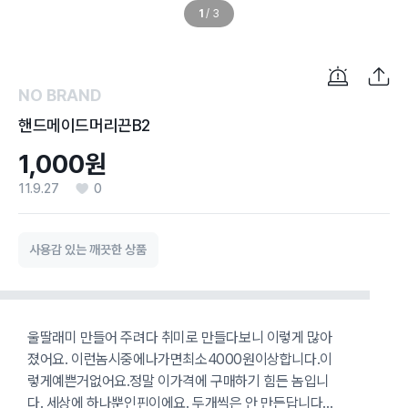
1
/
3
NO BRAND
핸드메이드머리끈B2
1,000원
11.9.27
0
사용감 있는 깨끗한 상품
울딸래미 만들어 주려다 취미로 만들다보니 이렇게 많아
졌어요. 이런놈시중에나가면최소4000원이상합니다.이
렇게예쁜거없어요.정말 이가격에 구매하기 힘든 놈입니
다. 세상에 하나뿐인핀이에요. 두개씩은 안 만든답니다...