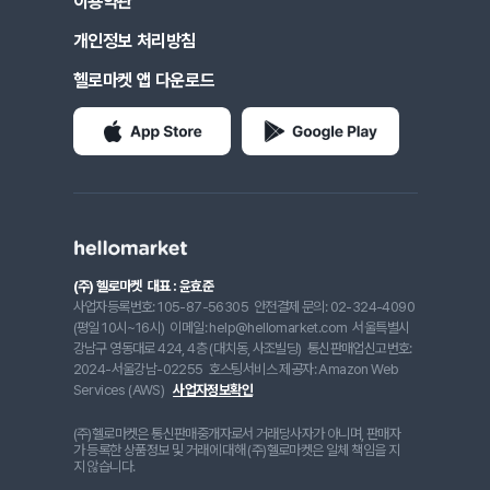
이용약관
개인정보 처리방침
헬로마켓 앱 다운로드
(주) 헬로마켓
대표 : 윤효준
사업자등록번호: 105-87-56305
안전결제 문의: 02-324-4090
(평일 10시~16시)
이메일: help@hellomarket.com
서울특별시
강남구 영동대로 424, 4층 (대치동, 사조빌딩)
통신판매업신고번호:
2024-서울강남-02255
호스팅서비스 제공자: Amazon Web
Services (AWS)
사업자정보확인
(주)헬로마켓은 통신판매중개자로서 거래당사자가 아니며, 판매자
가 등록한 상품정보 및 거래에 대해 (주)헬로마켓은 일체 책임을 지
지 않습니다.