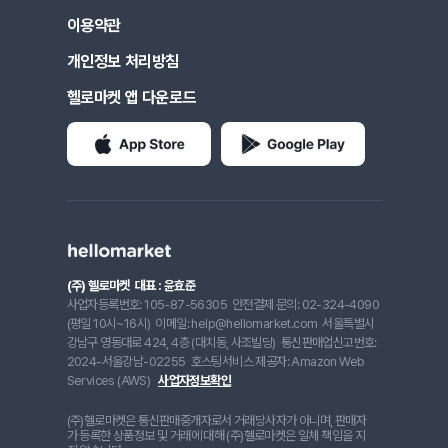
이용약관
개인정보 처리방침
헬로마켓 앱 다운로드
(주) 헬로마켓
대표 : 윤효준
사업자등록번호: 105-87-56305
안전결제 문의: 02-324-4090
(평일 10시~16시)
이메일: help@hellomarket.com
서울특별시
강남구 영동대로 424, 4층 (대치동, 사조빌딩)
통신판매업신고번호:
2024-서울강남-02255
호스팅서비스 제공자: Amazon Web
Services (AWS)
사업자정보확인
(주)헬로마켓은 통신판매중개자로서 거래당사자가 아니며, 판매자
가 등록한 상품정보 및 거래에 대해 (주)헬로마켓은 일체 책임을 지