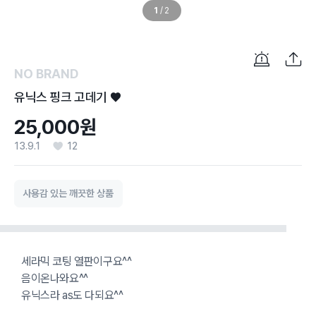
1
/
2
NO BRAND
유닉스 핑크 고데기 ♥
25,000원
13.9.1
12
사용감 있는 깨끗한 상품
세라믹 코팅 열판이구요^^
음이온나와요^^
유닉스라 as도 다되요^^