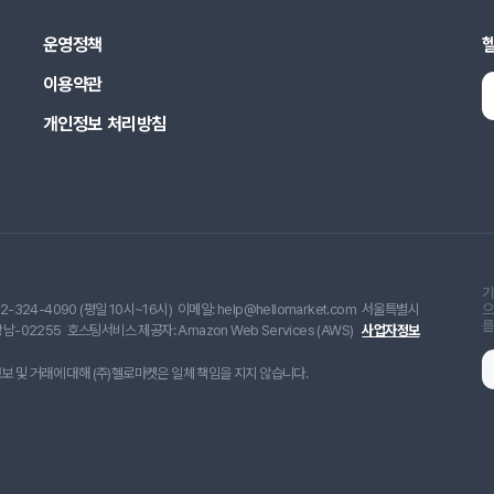
운영정책
이용약관
개인정보 처리방침
기
2-324-4090 (평일 10시~16시)
이메일: help@hellomarket.com
서울특별시
으
를
남-02255
호스팅서비스 제공자: Amazon Web Services (AWS)
사업자정보
 및 거래에 대해 (주)헬로마켓은 일체 책임을 지지 않습니다.