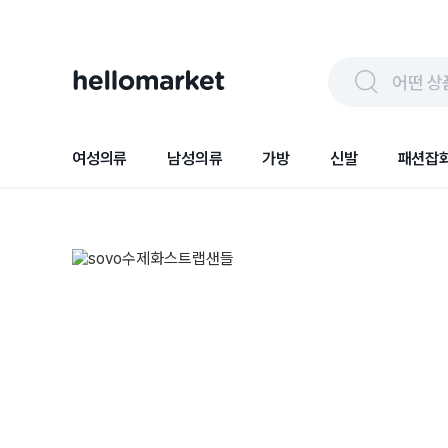
어떤 상
여성의류
남성의류
가방
신발
패션잡