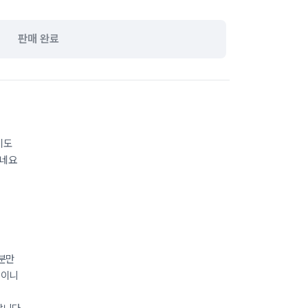
판매 완료
이도
대네요
분만
들이니