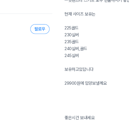
ㅡ핫팬츠나 스커트 모두 연출하시기 좋
현재 사이즈 보유는
225골드
230실버
235골드
240실버,골드
245실버
보유하고있답니다
29900원에 입양보낼께요
좋은시간 보내세요