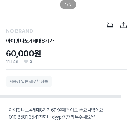
1
/
3
NO BRAND
아이팟나노4세대8기가
60,000원
11.12.8
3
사용감 있는 깨끗한 상품
아이팟나노4세대8기가6만원애팔아요 폰요금없어요
010 8581 3541전화나 dyypr777카톡주새요^.^