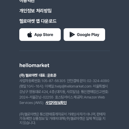
이용약관
개인정보 처리방침
헬로마켓 앱 다운로드
(주) 헬로마켓
대표 : 윤효준
사업자등록번호: 105-87-56305
안전결제 문의: 02-324-4090
(평일 10시~16시)
이메일: help@hellomarket.com
서울특별시
강남구 영동대로 424, 4층 (대치동, 사조빌딩)
통신판매업신고번호:
2024-서울강남-02255
호스팅서비스 제공자: Amazon Web
Services (AWS)
사업자정보확인
(주)헬로마켓은 통신판매중개자로서 거래당사자가 아니며, 판매자
가 등록한 상품정보 및 거래에 대해 (주)헬로마켓은 일체 책임을 지
지 않습니다.