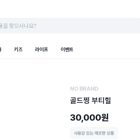
품을 찾으시나요?
화
키즈
라이프
이벤트
NO BRAND
골드찡 부티힐
30,000원
사용감 있는 깨끗한 상품