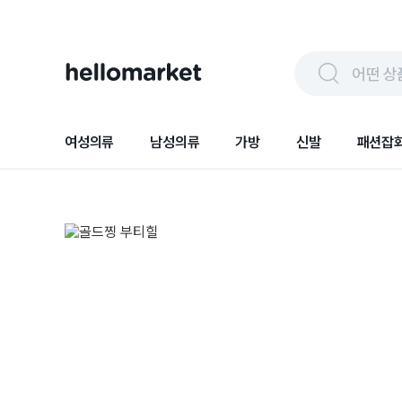
어떤 상
여성의류
남성의류
가방
신발
패션잡