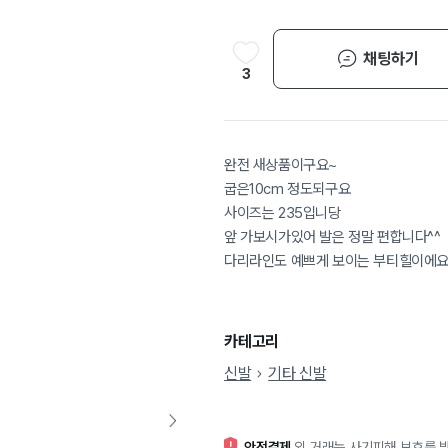
채팅하기
3
완전 새상품이구요~
굽은10cm 정도되구요
사이즈는 235입니당
앞 가보시가있어 발은 정말 편합니다^^
다리라인도 예쁘게 보이는 부티힐이에요
카테고리
신발
기타 신발
안전결제
외 거래는 사기피해 보호를 받