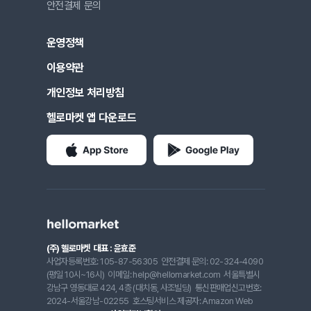
안전결제 문의
운영정책
이용약관
개인정보 처리방침
헬로마켓 앱 다운로드
(주) 헬로마켓
대표 : 윤효준
사업자등록번호: 105-87-56305
안전결제 문의: 02-324-4090
(평일 10시~16시)
이메일: help@hellomarket.com
서울특별시
강남구 영동대로 424, 4층 (대치동, 사조빌딩)
통신판매업신고번호:
2024-서울강남-02255
호스팅서비스 제공자: Amazon Web