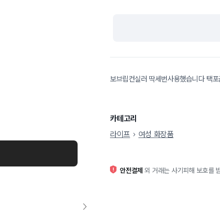
보브립컨실러 딱세번사용했습니다 택
카테고리
라이프
여성 화장품
안전결제
외 거래는 사기피해 보호를 받