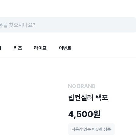
품을 찾으시나요?
화
키즈
라이프
이벤트
NO BRAND
립컨실러 택포
4,500원
사용감 있는 깨끗한 상품