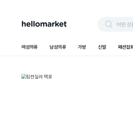
어떤 상
여성의류
남성의류
가방
신발
패션잡