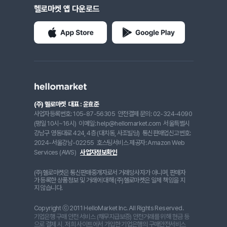
헬로마켓 앱 다운로드
(주) 헬로마켓
대표 : 윤효준
사업자등록번호: 105-87-56305
안전결제 문의: 02-324-4090
(평일 10시~16시)
이메일: help@hellomarket.com
서울특별시
강남구 영동대로 424, 4층 (대치동, 사조빌딩)
통신판매업신고번호:
2024-서울강남-02255
호스팅서비스 제공자: Amazon Web
Services (AWS)
사업자정보확인
(주)헬로마켓은 통신판매중개자로서 거래당사자가 아니며, 판매자
가 등록한 상품정보 및 거래에 대해 (주)헬로마켓은 일체 책임을 지
지 않습니다.
Copyright ⓒ 2011 HelloMarket Inc. All Rights Reserved.
기업은행 구매 안전 서비스 (채무지급보증) 안전거래를 위해 현금 등
으로 결제 시, 저희 사이트에서 가입한 기업은행의 구매안전서비스