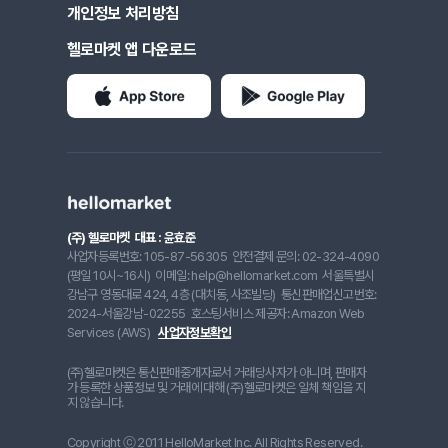
개인정보 처리방침
헬로마켓 앱 다운로드
(주) 헬로마켓
대표 : 윤효준
사업자등록번호: 105-87-56305
안전결제 문의: 02-324-4090
(평일 10시~16시)
이메일: help@hellomarket.com
서울특별시
강남구 영동대로 424, 4층 (대치동, 사조빌딩)
통신판매업신고번호:
2024-서울강남-02255
호스팅서비스 제공자: Amazon Web
Services (AWS)
사업자정보확인
(주)헬로마켓은 통신판매중개자로서 거래당사자가 아니며, 판매자
가 등록한 상품정보 및 거래에 대해 (주)헬로마켓은 일체 책임을 지
지 않습니다.
Copyright ⓒ 2011 HelloMarket Inc. All Rights Reserved.