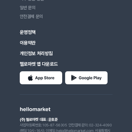
일반 문의
안전결제 문의
운영정책
이용약관
개인정보 처리방침
헬로마켓 앱 다운로드
(주) 헬로마켓
대표 : 윤효준
사업자등록번호: 105-87-56305
안전결제 문의: 02-324-4090
(평일 10시~16시)
이메일: help@hellomarket.com
서울특별시