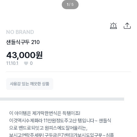
1
/
5
NO BRAND
샌들식구두 210
43,000원
11.10.1
0
사용감 있는 깨끗한 상품
이 아이템은 제가딱한번식은 득템이죠!
이것역시수제화라 11만원정도주고산 템입니다~ 샌들식
으로 밴드로되잇고 원피스에도잘어울리는,
보시고연락주세욧! 구두굽은7센티!가보시도있구욧~심플