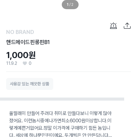
1
/
2
NO BRAND
핸드메이드핀롱핀B1
1,000원
11.9.2
0
사용감 있는 깨끗한 상품
울딸래미 만들어 주려다 취미로 만들다보니 이렇게 많아
졌어요. 이런놈시중에나가면최소6000원이상합니다.이
렇게예쁜거없어요.정말 이가격에 구매하기 힘든 놈입니
다. 세상에 하나뿐인핀이에요. 두개씩은 안 만든답니다...