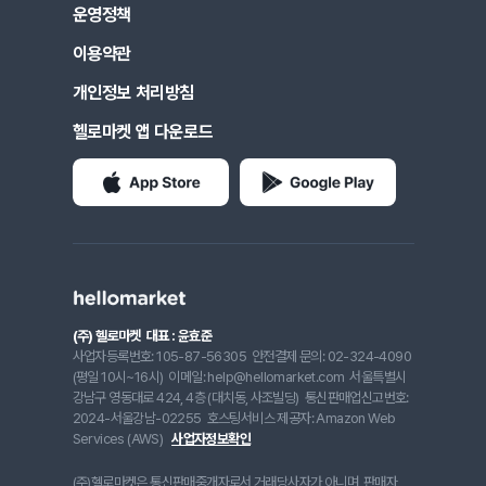
운영정책
이용약관
개인정보 처리방침
헬로마켓 앱 다운로드
(주) 헬로마켓
대표 : 윤효준
사업자등록번호: 105-87-56305
안전결제 문의: 02-324-4090
(평일 10시~16시)
이메일: help@hellomarket.com
서울특별시
강남구 영동대로 424, 4층 (대치동, 사조빌딩)
통신판매업신고번호:
2024-서울강남-02255
호스팅서비스 제공자: Amazon Web
Services (AWS)
사업자정보확인
(주)헬로마켓은 통신판매중개자로서 거래당사자가 아니며, 판매자