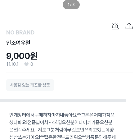
1
/
3
NO BRAND
인조여우털
9,000원
11.10.1
0
사용감 있는 깨끗한 상품
번개장터에서구매하자마자내놓아요^^그분은어깨가작으
셨나봐요!전좀넓어서~44입으신분이나어깨가좁으신분
은열락주세요~저도그분처럼아무것도안쓰려고했는데양
심상쓰는거예요!^^털은완전부드러워요^^카톡문의해주세