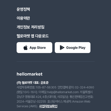
운영정책
이용약관
개인정보 처리방침
헬로마켓 앱 다운로드
(주) 헬로마켓
대표 : 윤효준
사업자등록번호: 105-87-56305
안전결제 문의: 02-324-4090
(평일 10시~16시)
이메일: help@hellomarket.com
서울특별시
강남구 영동대로 424, 4층 (대치동, 사조빌딩)
통신판매업신고번호:
2024-서울강남-02255
호스팅서비스 제공자: Amazon Web
Services (AWS)
사업자정보확인