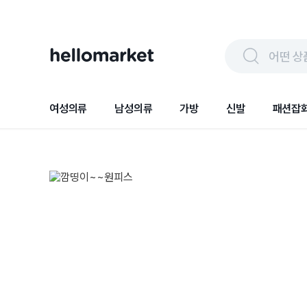
어떤 상
여성의류
남성의류
가방
신발
패션잡