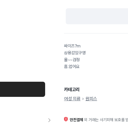
싸이즈?m
상용감있구영
올~~검정
흠.업어요
카테고리
여성 의류
원피스
안전결제
외 거래는 사기피해 보호를 받