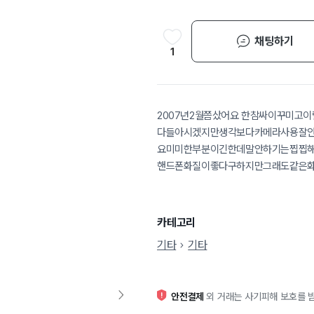
채팅하기
1
2007년2월쯤샀어요 한참싸이꾸미고
다들아시겠지만생각보다카메라사용잘안
요미미한부분이긴한데말안하기는찝찝해서
핸드폰화질이좋다구하지만그래도같은
카테고리
기타
기타
안전결제
외 거래는 사기피해 보호를 받