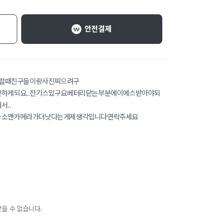
안전결제
이럴때친구들이랑사진찌으려구
하게되요..잔기스있구요베터리닫는부분에이에스받아야되
..
화소앤카메라가더낫다는게제생각입니다연락주세요
을 수 없습니다.