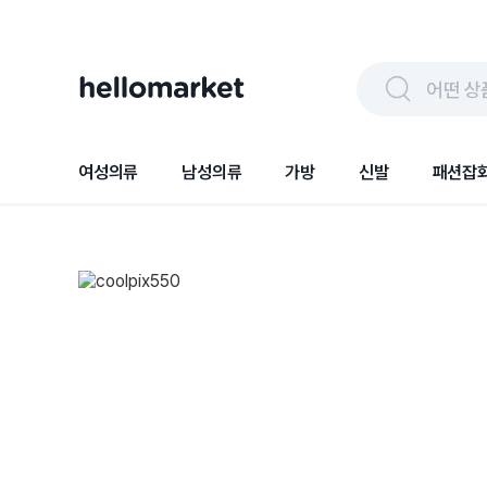
어떤 상
여성의류
남성의류
가방
신발
패션잡