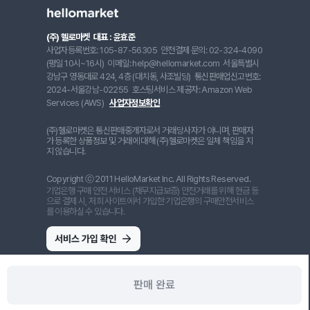
(주) 헬로마켓
대표 : 윤효준
사업자등록번호: 105-87-56305
안전결제 문의: 02-324-4090
(평일 10시~16시)
이메일: help@hellomarket.com
서울특별시
강남구 영동대로 424, 4층 (대치동, 사조빌딩)
통신판매업신고번호:
2024-서울강남-02255
호스팅서비스 제공자: Amazon Web
Services (AWS)
사업자정보확인
(주)헬로마켓은 통신판매중개자로서 거래당사자가 아니며, 판매자
가 등록한 상품정보 및 거래에 대해 (주)헬로마켓은 일체 책임을 지
지 않습니다.
Copyright ⓒ 2011 HelloMarket Inc. All Rights Reserved.
기업은행 구매 안전 서비스 (채무지급보증) 안전거래를 위해 현금 등
으로 결제 시, 저희 사이트에서 가입한 기업은행의 구매안전서비스
를 이용하실 수 있습니다.
판매 완료