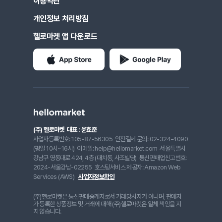
이용약관
개인정보 처리방침
헬로마켓 앱 다운로드
(주) 헬로마켓
대표 : 윤효준
사업자등록번호: 105-87-56305
안전결제 문의: 02-324-4090
(평일 10시~16시)
이메일: help@hellomarket.com
서울특별시
강남구 영동대로 424, 4층 (대치동, 사조빌딩)
통신판매업신고번호:
2024-서울강남-02255
호스팅서비스 제공자: Amazon Web
Services (AWS)
사업자정보확인
(주)헬로마켓은 통신판매중개자로서 거래당사자가 아니며, 판매자
가 등록한 상품정보 및 거래에 대해 (주)헬로마켓은 일체 책임을 지
지 않습니다.