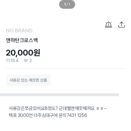
1
/
1
NO BRAND
맨하탄크로스백
20,000원
11.10.4
2
사용감 있는 깨끗한 상품
사용감은쪼금있어요B정도? 근데빨면깨끗해져요 ㅎㅎ~
택포 3000언 더주심대구여 문의7431 1256