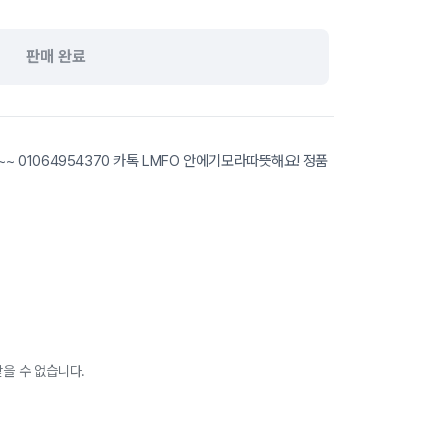
판매 완료
01064954370 카톡 LMFO 안에기모라따뜻해요! 정품
을 수 없습니다.