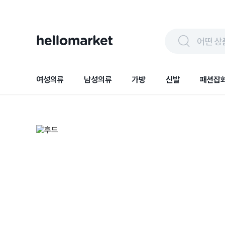
어떤 상
여성의류
남성의류
가방
신발
패션잡