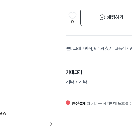
채팅하기
9
펜터그래프방식, 6개의 핫키, 고품격저광택
카테고리
기타
기타
안전결제
외 거래는 사기피해 보호를 받