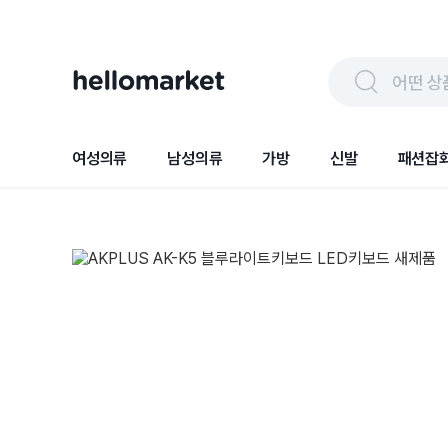
어떤 상
여성의류
남성의류
가방
신발
패션잡