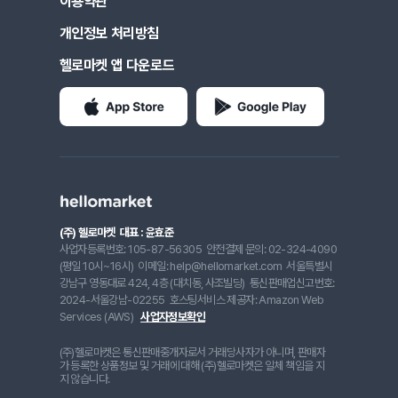
이용약관
개인정보 처리방침
헬로마켓 앱 다운로드
(주) 헬로마켓
대표 : 윤효준
사업자등록번호: 105-87-56305
안전결제 문의: 02-324-4090
(평일 10시~16시)
이메일: help@hellomarket.com
서울특별시
강남구 영동대로 424, 4층 (대치동, 사조빌딩)
통신판매업신고번호:
2024-서울강남-02255
호스팅서비스 제공자: Amazon Web
Services (AWS)
사업자정보확인
(주)헬로마켓은 통신판매중개자로서 거래당사자가 아니며, 판매자
가 등록한 상품정보 및 거래에 대해 (주)헬로마켓은 일체 책임을 지
지 않습니다.