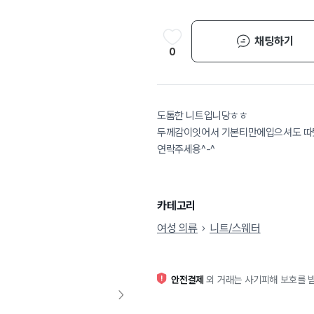
채팅하기
0
도톰한 니트입니당ㅎㅎ
두께감이잇어서 기본티만에입으셔도 따
연락주세용^-^
카테고리
여성 의류
니트/스웨터
안전결제
외 거래는 사기피해 보호를 받