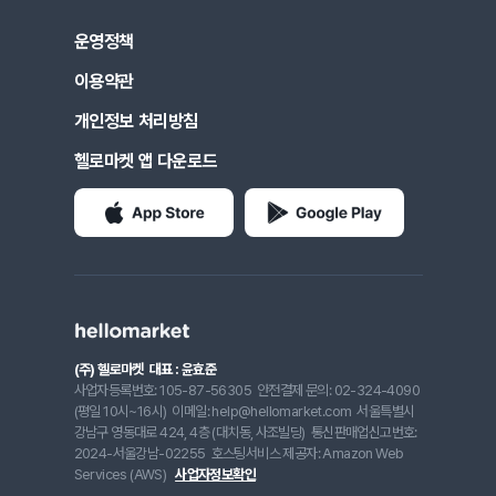
운영정책
이용약관
개인정보 처리방침
헬로마켓 앱 다운로드
(주) 헬로마켓
대표 : 윤효준
사업자등록번호: 105-87-56305
안전결제 문의: 02-324-4090
(평일 10시~16시)
이메일: help@hellomarket.com
서울특별시
강남구 영동대로 424, 4층 (대치동, 사조빌딩)
통신판매업신고번호:
2024-서울강남-02255
호스팅서비스 제공자: Amazon Web
Services (AWS)
사업자정보확인