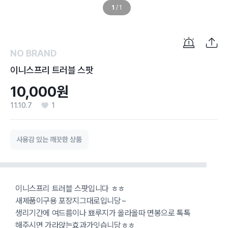
1
/
1
NO BRAND
이니스프리 트러블 스팟
10,000원
11.10.7
1
사용감 있는 깨끗한 상품
이니스프리 트러블 스팟입니다 ㅎㅎ
새제품이구용 포장지그대로입니당~
생리기간에 여드름이나 뾰루지가 올라올따 면봉으로 톡톡
해주시면 가라앉는효과가잇습니당ㅎㅎ