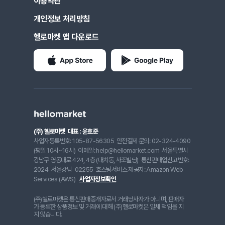
이용약관
개인정보 처리방침
헬로마켓 앱 다운로드
(주) 헬로마켓
대표 : 윤효준
사업자등록번호: 105-87-56305
안전결제 문의: 02-324-4090
(평일 10시~16시)
이메일: help@hellomarket.com
서울특별시
강남구 영동대로 424, 4층 (대치동, 사조빌딩)
통신판매업신고번호:
2024-서울강남-02255
호스팅서비스 제공자: Amazon Web
Services (AWS)
사업자정보확인
(주)헬로마켓은 통신판매중개자로서 거래당사자가 아니며, 판매자
가 등록한 상품정보 및 거래에 대해 (주)헬로마켓은 일체 책임을 지
지 않습니다.