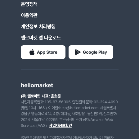
운영정책
이용약관
개인정보 처리방침
헬로마켓 앱 다운로드
(주) 헬로마켓
대표 : 윤효준
사업자등록번호: 105-87-56305
안전결제 문의: 02-324-4090
(평일 10시~16시)
이메일: help@hellomarket.com
서울특별시
강남구 영동대로 424, 4층 (대치동, 사조빌딩)
통신판매업신고번호:
2024-서울강남-02255
호스팅서비스 제공자: Amazon Web
Services (AWS)
사업자정보확인
(주)헬로마켓은 통신판매중개자로서 거래당사자가 아니며, 판매자