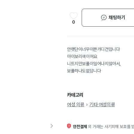
채팅하기
0
안랫단이너무이쁜가디건입니다
아이보리색이어요
니트지만보풀이일어나지않아서,
보풀하나도없답니다
카테고리
여성 의류
기타 여성의류
안전결제
외 거래는 사기피해 보호를 받