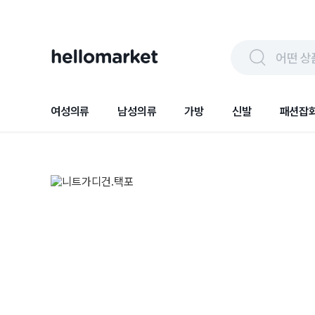
어떤 상
여성의류
남성의류
가방
신발
패션잡