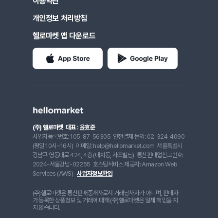
이용약관
개인정보 처리방침
헬로마켓 앱 다운로드
(주) 헬로마켓
대표 : 윤효준
사업자등록번호: 105-87-56305
안전결제 문의: 02-324-4090
(평일 10시~16시)
이메일: help@hellomarket.com
서울특별시
강남구 영동대로 424, 4층 (대치동, 사조빌딩)
통신판매업신고번호:
2024-서울강남-02255
호스팅서비스 제공자: Amazon Web
Services (AWS)
사업자정보확인
(주)헬로마켓은 통신판매중개자로서 거래당사자가 아니며, 판매자
가 등록한 상품정보 및 거래에 대해 (주)헬로마켓은 일체 책임을 지
지 않습니다.