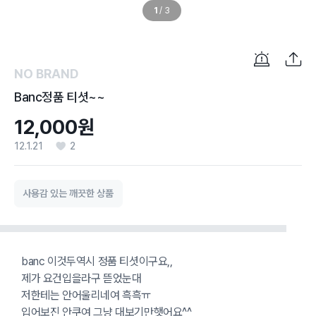
1
/
3
NO BRAND
Banc정품 티셧~~
12,000원
12.1.21
2
사용감 있는 깨끗한 상품
banc 이것두역시 정품 티셧이구요,,
제가 요건입을라구 뜯었눈대
저한테는 안어울리네여 흑흑ㅠ
입어보진 안쿠여 그냥 대보기만햇어요^^