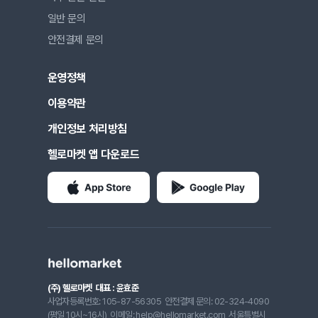
일반 문의
안전결제 문의
운영정책
이용약관
개인정보 처리방침
헬로마켓 앱 다운로드
(주) 헬로마켓
대표 : 윤효준
사업자등록번호: 105-87-56305
안전결제 문의: 02-324-4090
(평일 10시~16시)
이메일: help@hellomarket.com
서울특별시