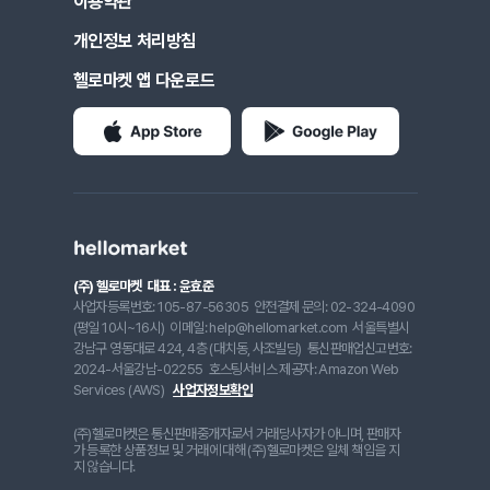
이용약관
개인정보 처리방침
헬로마켓 앱 다운로드
(주) 헬로마켓
대표 : 윤효준
사업자등록번호: 105-87-56305
안전결제 문의: 02-324-4090
(평일 10시~16시)
이메일: help@hellomarket.com
서울특별시
강남구 영동대로 424, 4층 (대치동, 사조빌딩)
통신판매업신고번호:
2024-서울강남-02255
호스팅서비스 제공자: Amazon Web
Services (AWS)
사업자정보확인
(주)헬로마켓은 통신판매중개자로서 거래당사자가 아니며, 판매자
가 등록한 상품정보 및 거래에 대해 (주)헬로마켓은 일체 책임을 지
지 않습니다.