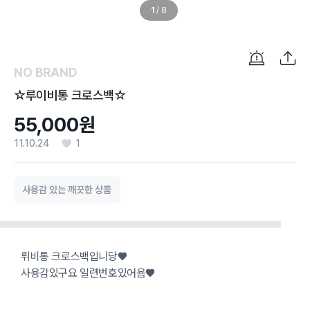
1
/
8
NO BRAND
☆루이비통 크로스백☆
55,000원
11.10.24
1
사용감 있는 깨끗한 상품
뤼비통 크로스백입니당♥
사용감있구요 일련번호있어욤♥