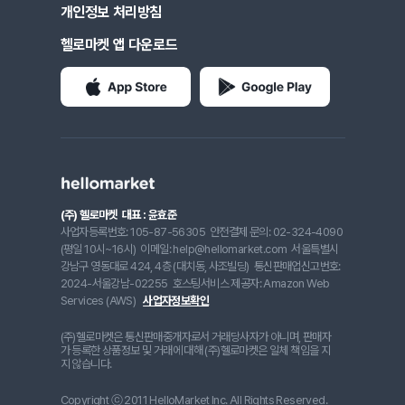
개인정보 처리방침
헬로마켓 앱 다운로드
(주) 헬로마켓
대표 : 윤효준
사업자등록번호: 105-87-56305
안전결제 문의: 02-324-4090
(평일 10시~16시)
이메일: help@hellomarket.com
서울특별시
강남구 영동대로 424, 4층 (대치동, 사조빌딩)
통신판매업신고번호:
2024-서울강남-02255
호스팅서비스 제공자: Amazon Web
Services (AWS)
사업자정보확인
(주)헬로마켓은 통신판매중개자로서 거래당사자가 아니며, 판매자
가 등록한 상품정보 및 거래에 대해 (주)헬로마켓은 일체 책임을 지
지 않습니다.
Copyright ⓒ 2011 HelloMarket Inc. All Rights Reserved.