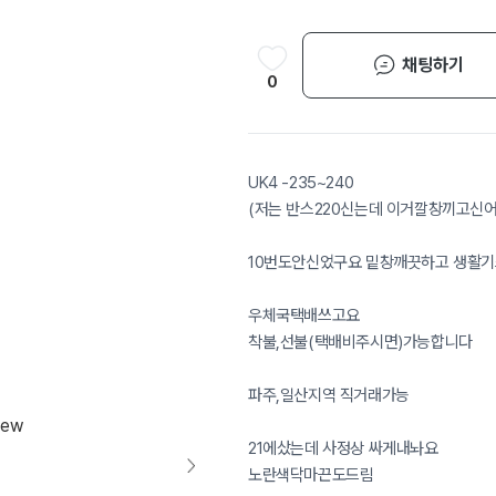
채팅하기
0
UK4 -235~240
(저는 반스220신는데 이거깔창끼고신어
10번도안신었구요 밑창깨끗하고 생활
우체국택배쓰고요
착불,선불(택배비주시면)가능합니다
파주,일산지역 직거래가능
21에샀는데 사정상 싸게내놔요
노란색닥마끈도드림