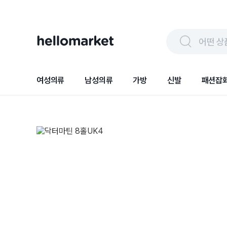
어떤 상
여성의류
남성의류
가방
신발
패션잡