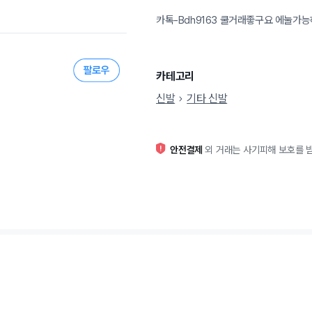
카톡-Bdh9163 쿨거래좋구요 에눌가
카테고리
신발
기타 신발
안전결제
외 거래는 사기피해 보호를 받