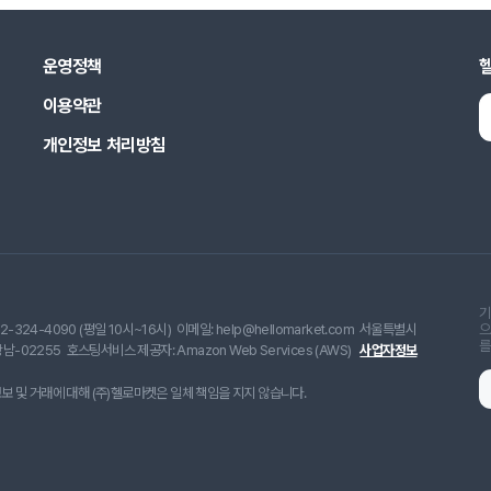
운영정책
이용약관
개인정보 처리방침
기
2-324-4090 (평일 10시~16시)
이메일: help@hellomarket.com
서울특별시
으
를
남-02255
호스팅서비스 제공자: Amazon Web Services (AWS)
사업자정보
 및 거래에 대해 (주)헬로마켓은 일체 책임을 지지 않습니다.