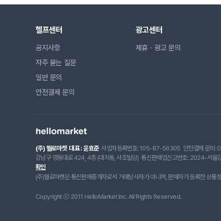
헬프센터
광고센터
공지사항
제휴ㆍ광고 문의
자주 묻는 질문
일반 문의
안전결제 문의
(주) 헬로마켓
대표 : 윤효준
사업자등록번호: 105-87-56305
안전결제 문의: 0
강남구 영동대로 424, 4층 (대치동, 사조빌딩)
통신판매업신고번호: 2024-서울강
확인
(주)헬로마켓은 통신판매중개자로서 거래당사자가 아니며, 판매자가 등록한 상품정보
Copyright ⓒ 2011 HelloMarket Inc. All Rights Reserved.