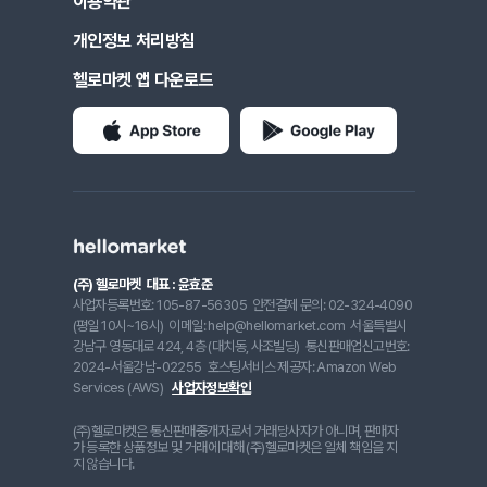
이용약관
개인정보 처리방침
헬로마켓 앱 다운로드
(주) 헬로마켓
대표 : 윤효준
사업자등록번호: 105-87-56305
안전결제 문의: 02-324-4090
(평일 10시~16시)
이메일: help@hellomarket.com
서울특별시
강남구 영동대로 424, 4층 (대치동, 사조빌딩)
통신판매업신고번호:
2024-서울강남-02255
호스팅서비스 제공자: Amazon Web
Services (AWS)
사업자정보확인
(주)헬로마켓은 통신판매중개자로서 거래당사자가 아니며, 판매자
가 등록한 상품정보 및 거래에 대해 (주)헬로마켓은 일체 책임을 지
지 않습니다.