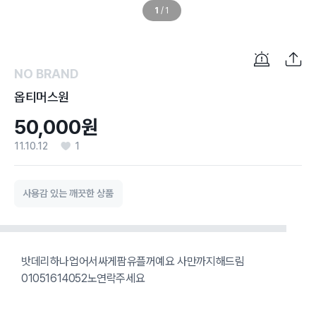
1
/
1
NO BRAND
옵티머스원
50,000원
11.10.12
1
사용감 있는 깨끗한 상품
밧데리하나업어서싸게팜유플꺼예요 사만까지해드림
01051614052노연락주세요