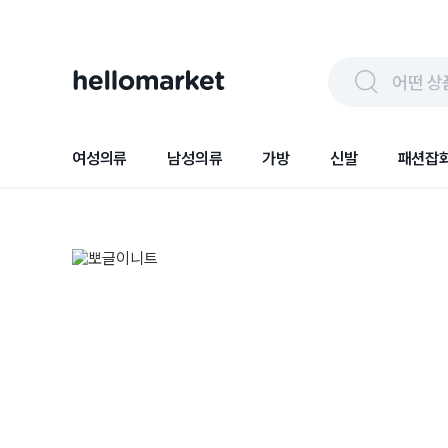
어떤 상
여성의류
남성의류
가방
신발
패션잡