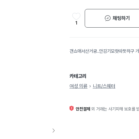
채팅하기
1
갠쇼애서산거귱..안감기모랏따듯하구 가
카테고리
여성 의류
니트/스웨터
안전결제
외 거래는 사기피해 보호를 받