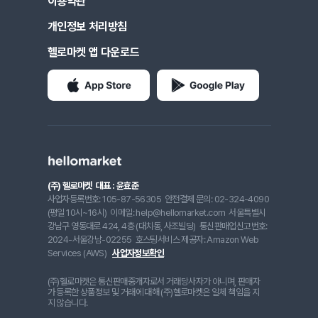
이용약관
개인정보 처리방침
헬로마켓 앱 다운로드
(주) 헬로마켓
대표 : 윤효준
사업자등록번호: 105-87-56305
안전결제 문의: 02-324-4090
(평일 10시~16시)
이메일: help@hellomarket.com
서울특별시
강남구 영동대로 424, 4층 (대치동, 사조빌딩)
통신판매업신고번호:
2024-서울강남-02255
호스팅서비스 제공자: Amazon Web
Services (AWS)
사업자정보확인
(주)헬로마켓은 통신판매중개자로서 거래당사자가 아니며, 판매자
가 등록한 상품정보 및 거래에 대해 (주)헬로마켓은 일체 책임을 지
지 않습니다.