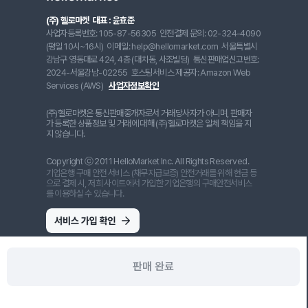
(주) 헬로마켓
대표 : 윤효준
사업자등록번호: 105-87-56305
안전결제 문의: 02-324-4090
(평일 10시~16시)
이메일: help@hellomarket.com
서울특별시
강남구 영동대로 424, 4층 (대치동, 사조빌딩)
통신판매업신고번호:
2024-서울강남-02255
호스팅서비스 제공자: Amazon Web
Services (AWS)
사업자정보확인
(주)헬로마켓은 통신판매중개자로서 거래당사자가 아니며, 판매자
가 등록한 상품정보 및 거래에 대해 (주)헬로마켓은 일체 책임을 지
지 않습니다.
Copyright ⓒ 2011 HelloMarket Inc. All Rights Reserved.
기업은행 구매 안전 서비스 (채무지급보증) 안전거래를 위해 현금 등
으로 결제 시, 저희 사이트에서 가입한 기업은행의 구매안전서비스
를 이용하실 수 있습니다.
판매 완료