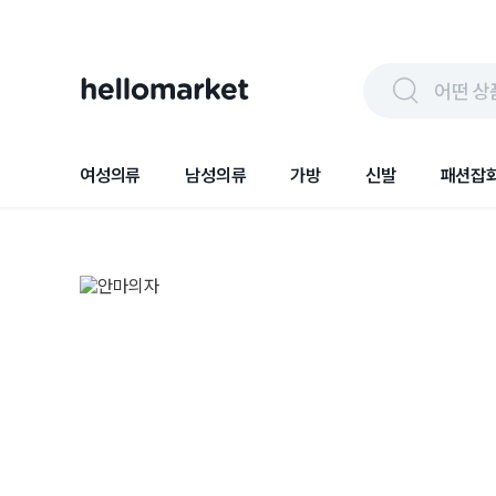
어떤 상
여성의류
남성의류
가방
신발
패션잡