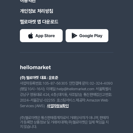
이용약관
개인정보 처리방침
헬로마켓 앱 다운로드
(주) 헬로마켓
대표 : 윤효준
사업자등록번호: 105-87-56305
안전결제 문의: 02-324-4090
(평일 10시~16시)
이메일: help@hellomarket.com
서울특별시
강남구 영동대로 424, 4층 (대치동, 사조빌딩)
통신판매업신고번호:
2024-서울강남-02255
호스팅서비스 제공자: Amazon Web
Services (AWS)
사업자정보확인
(주)헬로마켓은 통신판매중개자로서 거래당사자가 아니며, 판매자
가 등록한 상품정보 및 거래에 대해 (주)헬로마켓은 일체 책임을 지
지 않습니다.