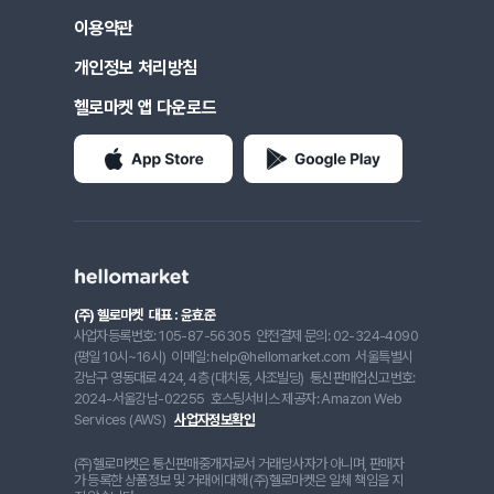
이용약관
개인정보 처리방침
헬로마켓 앱 다운로드
(주) 헬로마켓
대표 : 윤효준
사업자등록번호: 105-87-56305
안전결제 문의: 02-324-4090
(평일 10시~16시)
이메일: help@hellomarket.com
서울특별시
강남구 영동대로 424, 4층 (대치동, 사조빌딩)
통신판매업신고번호:
2024-서울강남-02255
호스팅서비스 제공자: Amazon Web
Services (AWS)
사업자정보확인
(주)헬로마켓은 통신판매중개자로서 거래당사자가 아니며, 판매자
가 등록한 상품정보 및 거래에 대해 (주)헬로마켓은 일체 책임을 지