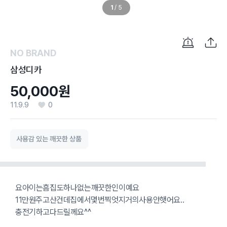
1
/
5
NO BRAND
삼성디카
50,000원
11.9.9
0
사용감 있는 깨끗한 상품
요아이는흠집도하나없는깨끗한인이예요
11만원주고산건데집에서몇번찍엇지거의사용안햇어요..
충전기하고다드릴께요^^