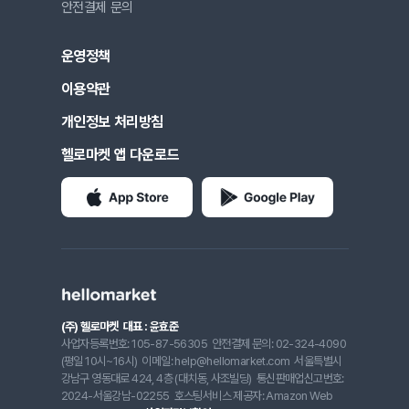
안전결제 문의
운영정책
이용약관
개인정보 처리방침
헬로마켓 앱 다운로드
(주) 헬로마켓
대표 : 윤효준
사업자등록번호: 105-87-56305
안전결제 문의: 02-324-4090
(평일 10시~16시)
이메일: help@hellomarket.com
서울특별시
강남구 영동대로 424, 4층 (대치동, 사조빌딩)
통신판매업신고번호:
2024-서울강남-02255
호스팅서비스 제공자: Amazon Web