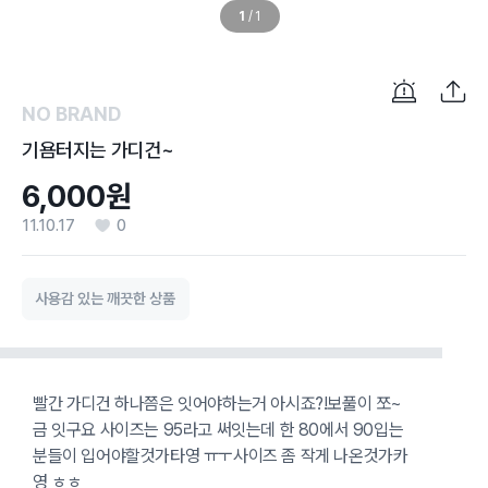
1
/
1
NO BRAND
기욤터지는 가디건~
6,000원
11.10.17
0
사용감 있는 깨끗한 상품
빨간 가디건 하나쯤은 잇어야하는거 아시죠?!보풀이 쪼~
금 잇구요 사이즈는 95라고 써잇는데 한 80에서 90입는
분들이 입어야할것가타영 ㅠㅜ사이즈 좀 작게 나온것가카
영 ㅎㅎ