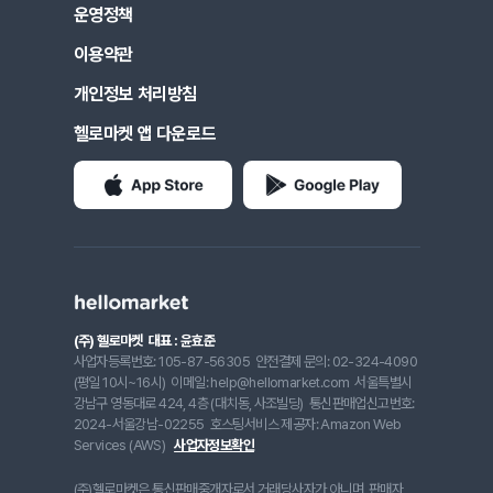
운영정책
이용약관
개인정보 처리방침
헬로마켓 앱 다운로드
(주) 헬로마켓
대표 : 윤효준
사업자등록번호: 105-87-56305
안전결제 문의: 02-324-4090
(평일 10시~16시)
이메일: help@hellomarket.com
서울특별시
강남구 영동대로 424, 4층 (대치동, 사조빌딩)
통신판매업신고번호:
2024-서울강남-02255
호스팅서비스 제공자: Amazon Web
Services (AWS)
사업자정보확인
(주)헬로마켓은 통신판매중개자로서 거래당사자가 아니며, 판매자