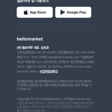
헬로마켓 앱 다운로드
(주) 헬로마켓
대표 : 윤효준
사업자등록번호: 105-87-56305
안전결제 문의: 02-324-4090
(평일 10시~16시)
이메일: help@hellomarket.com
서울특별시
강남구 영동대로 424, 4층 (대치동, 사조빌딩)
통신판매업신고번호:
2024-서울강남-02255
호스팅서비스 제공자: Amazon Web
Services (AWS)
사업자정보확인
(주)헬로마켓은 통신판매중개자로서 거래당사자가 아니며, 판매자
가 등록한 상품정보 및 거래에 대해 (주)헬로마켓은 일체 책임을 지
지 않습니다.
Copyright ⓒ 2011 HelloMarket Inc. All Rights Reserved.
기업은행 구매 안전 서비스 (채무지급보증) 안전거래를 위해 현금 등
으로 결제 시, 저희 사이트에서 가입한 기업은행의 구매안전서비스
를 이용하실 수 있습니다.