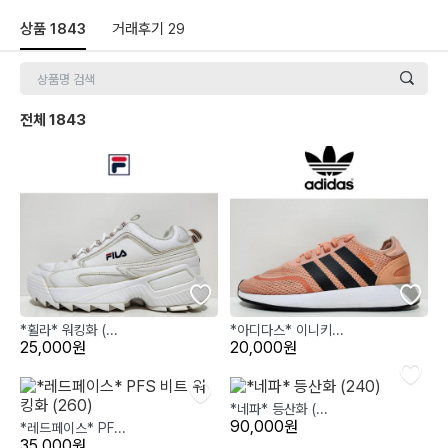
상품
1843
거래후기
29
전체
1843
*휠라* 워킹화 (...
*아디다스* 이니키...
25,000원
20,000원
*네파* 등산화 (...
90,000원
*레드페이스* PF...
35,000원