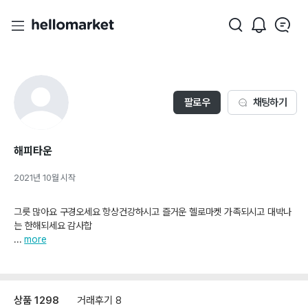
팔로우
채팅하기
해피타운
2021년 10월
시작
그릇 많아요 구경오세요 항상건강하시고 즐거운 헬로마켓 가족되시고 대박나
는 한해되세요 감사합
...
more
상품
1298
거래후기
8