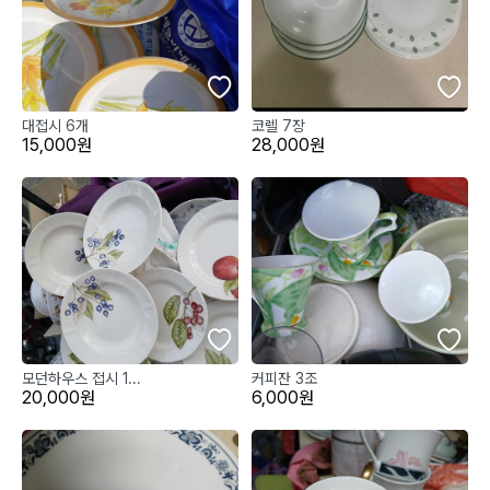
대접시 6개
코렐 7장
15,000원
28,000원
모던하우스 접시 1...
커피잔 3조
20,000원
6,000원