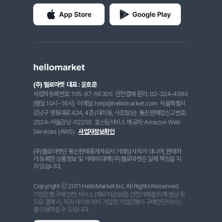
(주) 헬로마켓
대표 : 윤효준
사업자등록번호: 105-87-56305
안전결제 문의: 02-324-4090
(평일 10시~16시)
이메일: help@hellomarket.com
서울특별시
강남구 영동대로 424, 4층 (대치동, 사조빌딩)
통신판매업신고번호:
2024-서울강남-02255
호스팅서비스 제공자: Amazon Web
Services (AWS)
사업자정보확인
(주)헬로마켓은 통신판매중개자로서 거래당사자가 아니며, 판매자
가 등록한 상품정보 및 거래에 대해 (주)헬로마켓은 일체 책임을 지
지 않습니다.
Copyright ⓒ 2011 HelloMarket Inc. All Rights Reserved.
기업은행 구매 안전 서비스 (채무지급보증) 안전거래를 위해 현금 등
으로 결제 시, 저희 사이트에서 가입한 기업은행의 구매안전서비스
를 이용하실 수 있습니다.