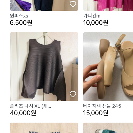
원피스xs
가디건m
6,500원
10,000원
플리츠 나시 XL (새...
베이지색 샌들 245
40,000원
15,000원