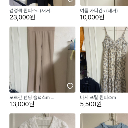
검정색 원피스s (새거...
여름 가디건s (새거)
23,000원
10,000원
모르간 밴딩 슬랙스m ...
나시 프릴 원피스m
13,000원
5,500원