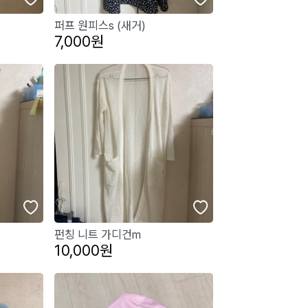
퍼프 원피스s (새거)
7,000원
펀칭 니트 가디건m
10,000원