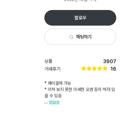
팔로우
채팅하기
상품
3907
16
거래후기
* 페이결제 가능
* 미쳐 보지 못한 미세한 오염 등의 하자 있
을 수 있음
...
more