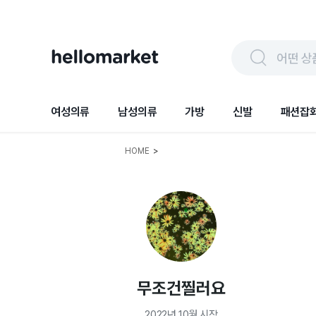
어떤 상
여성의류
남성의류
가방
신발
패션잡
HOME
>
무조건찔러요
2022년 10월
시작