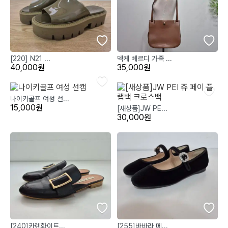
[220] N21 ...
덱케 베르디 가죽 ...
40,000원
35,000원
나이키골프 여성 선...
15,000원
[새상품]JW PE...
30,000원
[240]카렌화이트...
[255]바바라 메...