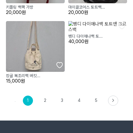
키플링 백팩 가방
마이클코어스 토트백...
20,000원
20,000원
벵디 다이애나백 토...
40,000원
캉골 복조리백 버킷...
15,000원
1
2
3
4
5