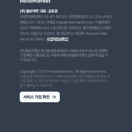
(주) 헬로마켓
대표 : 윤효준
사업자등록번호: 105-87-56305
안전결제 문의: 02-324-4090
(평일 10시~16시)
이메일: help@hellomarket.com
서울특별시
강남구 영동대로 424, 4층 (대치동, 사조빌딩)
통신판매업신고번호:
2024-서울강남-02255
호스팅서비스 제공자: Amazon Web
Services (AWS)
사업자정보확인
(주)헬로마켓은 통신판매중개자로서 거래당사자가 아니며, 판매자
가 등록한 상품정보 및 거래에 대해 (주)헬로마켓은 일체 책임을 지
지 않습니다.
Copyright ⓒ 2011 HelloMarket Inc. All Rights Reserved.
기업은행 구매 안전 서비스 (채무지급보증) 안전거래를 위해 현금 등
으로 결제 시, 저희 사이트에서 가입한 기업은행의 구매안전서비스
를 이용하실 수 있습니다.