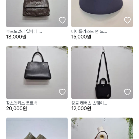
부르노말리 일마레 ...
타이틀리스트 썬 드...
18,000원
15,000원
찰스앤키스 토트백
캉골 캔버스 스퀘어...
20,000원
12,000원